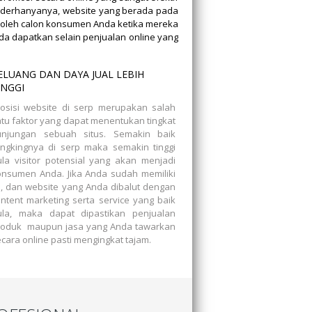
 sederhanyanya, website yang berada pada
i oleh calon konsumen Anda ketika mereka
da dapatkan selain penjualan online yang
ELUANG DAN DAYA JUAL LEBIH
INGGI
rosisi website di serp merupakan salah
tu faktor yang dapat menentukan tingkat
unjungan sebuah situs. Semakin baik
angkingnya di serp maka semakin tinggi
ula visitor potensial yang akan menjadi
onsumen Anda. Jika Anda sudah memiliki
i, dan website yang Anda dibalut dengan
ntent marketing serta service yang baik
ula, maka dapat dipastikan penjualan
roduk maupun jasa yang Anda tawarkan
cara online pasti mengingkat tajam.