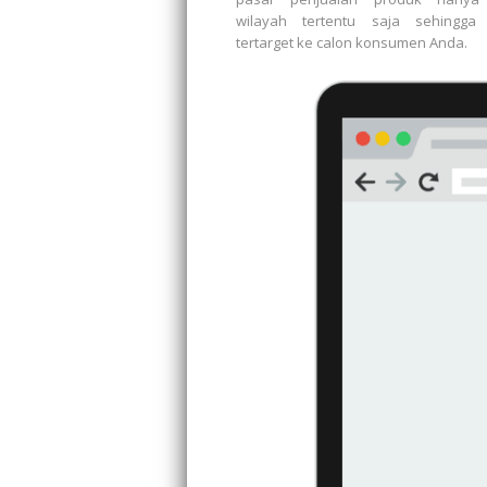
wilayah tertentu saja sehingga 
tertarget ke calon konsumen Anda.