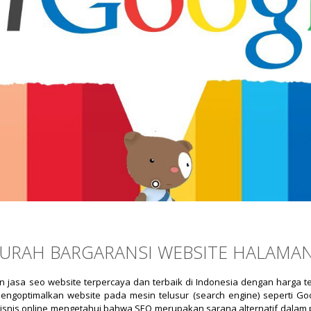
MURAH BARGARANSI WEBSITE HALAMA
asa seo website terpercaya dan terbaik di Indonesia dengan harga terj
ngoptimalkan website pada mesin telusur (search engine) seperti Goo
snis online mengetahui bahwa SEO merupakan sarana alternatif dalam p