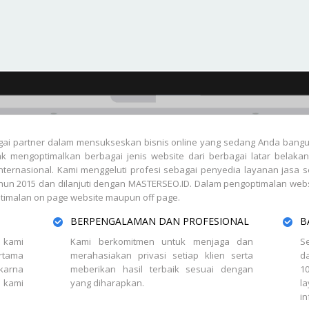
ai partner dalam mensukseskan bisnis online yang sedang Anda bang
mengoptimalkan berbagai jenis website dari berbagai latar belakang b
ternasional. Kami menggeluti profesi sebagai penyedia layanan jasa se
n 2015 dan dilanjuti dengan MASTERSEO.ID. Dalam pengoptimalan webs
timalan on page website maupun off page.
BERPENGALAMAN DAN PROFESIONAL
B
 kami
Kami berkomitmen untuk menjaga dan
S
ertama
merahasiakan privasi setiap klien serta
da
 karna
meberikan hasil terbaik sesuai dengan
1
 kami
yang diharapkan.
l
in