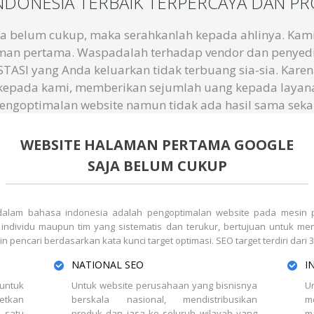
INDONESIA TERBAIK TERPERCAYA DAN P
ja belum cukup, maka serahkanlah kepada ahlinya. Ka
aman pertama. Waspadalah terhadap vendor dan penyedia
ASI yang Anda keluarkan tidak terbuang sia-sia. Karen
i kepada kami, memberikan sejumlah uang kepada layan
engoptimalan website namun tidak ada hasil sama sekal
WEBSITE HALAMAN PERTAMA GOOGLE
SAJA BELUM CUKUP
u dalam bahasa indonesia adalah pengoptimalan website pada mesin 
ndividu maupun tim yang sistematis dan terukur, bertujuan untuk meni
 pencari berdasarkan kata kunci target optimasi. SEO target terdiri dari 
NATIONAL SEO
I
 untuk
Untuk website perusahaan yang bisnisnya
U
etkan
berskala nasional, mendistribusikan
m
 satu
produk dan jasa ke seluruh wilayah yang
m