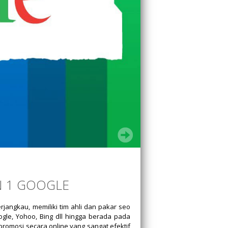
N 1 GOOGLE
angkau, memiliki tim ahli dan pakar seo
gle, Yohoo, Bing dll hingga berada pada
romosi secara online yang sangat efektif