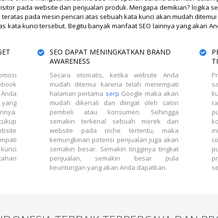
 visitor pada website dan penjualan produk. Mengapa demikian? logika
i teratas pada mesin pencari atas sebuah kata kunci akan mudah ditemu
as kata kunci tersebut. Begitu banyak manfaat SEO lainnya yang akan An
GET
SEO DAPAT MENINGKATKAN BRAND
P
AWARENESS
T
omosi
Secara otomatis, ketika website Anda
P
ebook
mudah ditemui karena telah menempati
sa
 Anda
halaman pertama
serp
Google maka akan
k
 yang
mudah dikenali dan diingat oleh calon
r
inya.
pembeli atau konsumen. Sehingga
p
ukup
semakin terkenal sebuah merek dan
k
ebsite
website pada niche tertentu, maka
in
mpati
kemungkinan potensi penjualan juga akan
co
kunci
semakin besar. Semakin tingginya tingkat
p
tahan
penjualan, semakin besar pula
p
keuntungan yang akan Anda dapatkan.
se