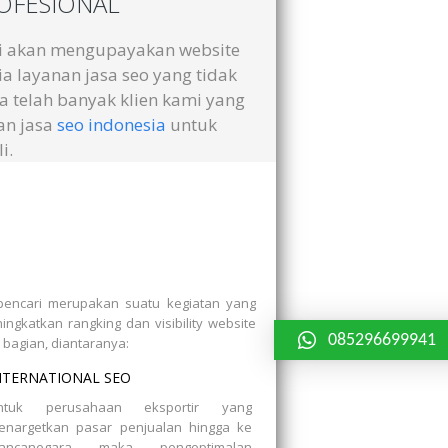
ROFESIONAL
mi akan mengupayakan website
 layanan jasa seo yang tidak
a telah banyak klien kami yang
an jasa
seo indonesia
untuk
i.
pencari merupakan suatu kegiatan yang
ngkatkan rangking dan visibility website
085296699941
3 bagian, diantaranya:
NTERNATIONAL SEO
ntuk perusahaan eksportir yang
enargetkan pasar penjualan hingga ke
ancanegara maka pengoptimalan