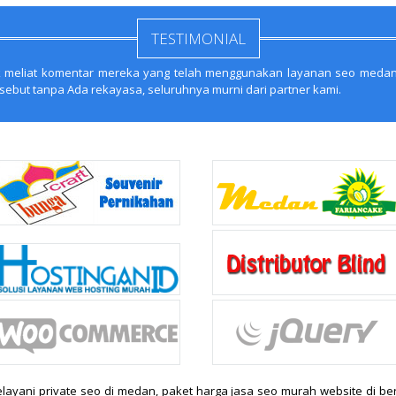
TESTIMONIAL
untuk meliat komentar mereka yang telah menggunakan layanan seo meda
rsebut tanpa Ada rekayasa, seluruhnya murni dari partner kami.
layani private seo di medan, paket harga jasa seo murah website di ber