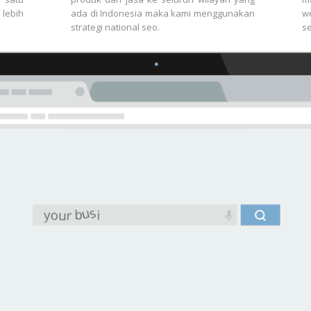
lebih
ada di Indonesia maka kami menggunakan
w
strategi national seo.
se