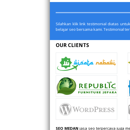
Silahkan klik link testimonial diatas 
belajar seo bersama kami. Testimonial te
OUR CLIENTS
SEO MEDAN
jasa seo terpercaya juga me